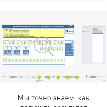
Интерфейс системы мониторинга и технического
График учета
учета
пот
Мы точно знаем, как