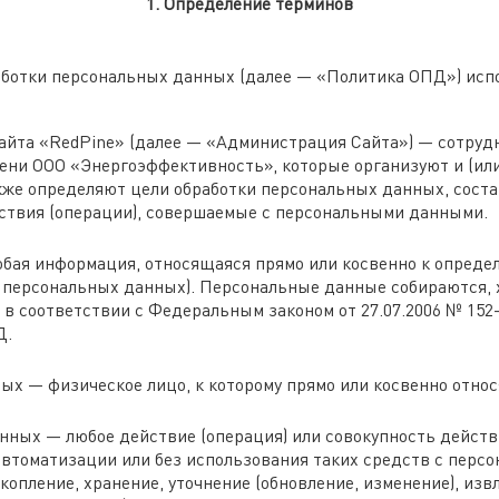
1. Определение терминов
работки персональных данных (далее — «Политика ОПД») ис
йта «RedPine» (далее — «Администрация Сайта») — сотрудн
ени ООО «Энергоэффективность», которые организуют и (или
кже определяют цели обработки персональных данных, сост
ствия (операции), совершаемые с персональными данными.
ая информация, относящаяся прямо или косвенно к опреде
у персональных данных). Персональные данные собираются, 
 в соответствии с Федеральным законом от 27.07.2006 № 15
Д.
ых — физическое лицо, к которому прямо или косвенно отно
нных — любое действие (операция) или совокупность действ
автоматизации или без использования таких средств с перс
копление, хранение, уточнение (обновление, изменение), изв