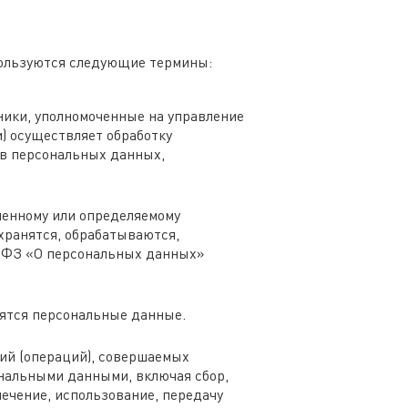
пользуются следующие термины:
ики, уполномоченные на управление
) осуществляет обработку
ав персональных данных,
ленному или определяемому
хранятся, обрабатываются,
2-ФЗ «О персональных данных»
сятся персональные данные.
ий (операций), совершаемых
ональными данными, включая сбор,
лечение, использование, передачу