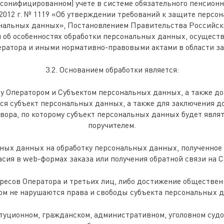
сонифицированном) учете в системе обязательного пенсионн
2012 г. № 1119 «Об утверждении требований к защите персо
альных данных», Постановлением Правительства Российской
 об особенностях обработки персональных данных, осуществ
ератора и иными нормативно-правовыми актами в области 
3.2. Основанием обработки является:
ду Оператором и Субъектом персональных данных, а также д
ся субъект персональных данных, а также для заключения д
вора, по которому субъект персональных данных будет явля
поручителем.
льных данных на обработку персональных данных, полученно
асия в web-формах заказа или получения обратной связи на С
ересов Оператора и третьих лиц, либо достижение обществен
ом не нарушаются права и свободы субъекта персональных 
титуционном, гражданском, административном, уголовном су